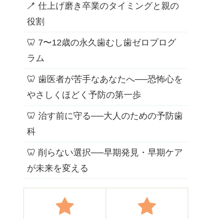
🪥 仕上げ磨き卒業のタイミングと親の
役割
🦷 7〜12歳の永久歯むし歯ゼロプログ
ラム
🦷 歯医者が苦手なあなたへ──恐怖心を
やさしくほどく予防の第一歩
🦷 治す前に守る──大人のための予防歯
科
🦷 削らない選択──早期発見・早期ケア
が未来を変える