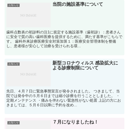
当院の施設基準について
お知らせ
歯科点数表の初診料の注1に規定する施設基準（歯初診）：患者さん
に安全で質の高い歯科医療を提供するために、満たす基準がこちらで
す。 歯科外来診療医療安全対策加算１：医療安全管理体制を整備
し、患者様が安心して治療を受けられる環...
新型コロナウィルス 感染拡大に
お知らせ
よる診療制限について
先日、４月７日に緊急事態宣言が発令されました。 つきまして、当
院では発令中の５月６日までは縮小診療を行うこととしました。 ・
定期メンテナンス ・痛みを伴わない緊急性がない処置 上記の方にお
きましては、５月６日以降に予約を改め...
７月になりましたね！
お知らせ