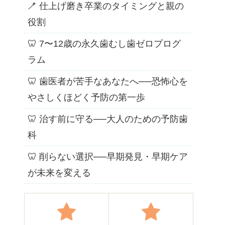
🪥 仕上げ磨き卒業のタイミングと親の
役割
🦷 7〜12歳の永久歯むし歯ゼロプログ
ラム
🦷 歯医者が苦手なあなたへ──恐怖心を
やさしくほどく予防の第一歩
🦷 治す前に守る──大人のための予防歯
科
🦷 削らない選択──早期発見・早期ケア
が未来を変える