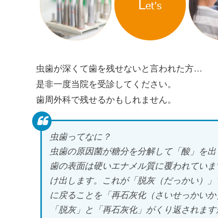
虫歯が深くて歯を残せないと言われた方…
是非一度当院を受診してください。
歯周外科で残せるかもしれません。
虫歯ってなに？
虫歯の原因菌が糖分を分解して「酸」を出
歯の表面は硬いエナメル質に覆われていま
け出します。これが「脱灰（だっかい）」
に戻ることを「再石灰化（さいせっかいか
「脱灰」と「再石灰化」がくり返されます