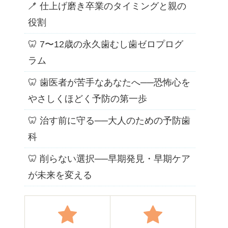
🪥 仕上げ磨き卒業のタイミングと親の
役割
🦷 7〜12歳の永久歯むし歯ゼロプログ
ラム
🦷 歯医者が苦手なあなたへ──恐怖心を
やさしくほどく予防の第一歩
🦷 治す前に守る──大人のための予防歯
科
🦷 削らない選択──早期発見・早期ケア
が未来を変える