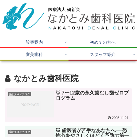
診察案内
初めての方へ
審美歯科
スタッフ紹介
なかとみ歯科医院
🦷 7〜12歳の永久歯むし歯ゼロプ
歯にいいブログ
ログラム
2025.11.21
🦷 歯医者が苦手なあなたへ──恐
歯にいいブログ
怖心をやさしくほどく予防の第一