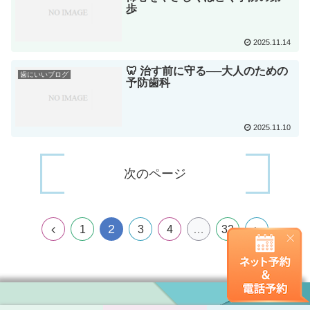
歩
2025.11.14
🦷 治す前に守る──大人のための
歯にいいブログ
予防歯科
2025.11.10
次のページ
2
1
3
4
…
32