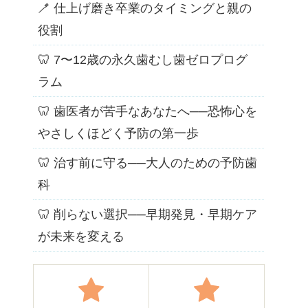
🪥 仕上げ磨き卒業のタイミングと親の
役割
🦷 7〜12歳の永久歯むし歯ゼロプログ
ラム
🦷 歯医者が苦手なあなたへ──恐怖心を
やさしくほどく予防の第一歩
🦷 治す前に守る──大人のための予防歯
科
🦷 削らない選択──早期発見・早期ケア
が未来を変える