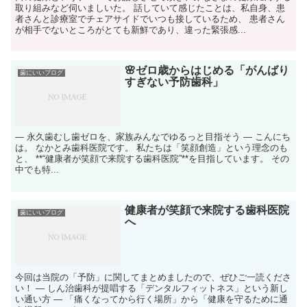
取り組みなど伺いましいた。 話していて感じたことは、私自身、患
者さんと診療室でチェアサイドでいつも接しているため、 患者さん
が相手でないところがとても新鮮であり、違った緊張感...
🌸ゼロ歳からはじめる「がんばり
歯にいいブログ
すぎない予防歯科」
― 永久歯むし歯ゼロを、家族みんなでゆるっと目指そう ― こんにち
は。 なかとみ歯科医院です。 私たちは「笑顔創造」という理念のも
と、 **“健康者が笑顔で来院する歯科医院”**を目指しています。 その
中でも特...
健康者が笑顔で来院する歯科医院
歯にいいブログ
へ
今回は当院の「予防」に関してまとめましたので、ぜひご一読くださ
い！ ― しん治歯科が提唱する「デンタルフィットネス」という新し
い通い方 ― 「痛くなってから行く場所」から「健康を守るために通