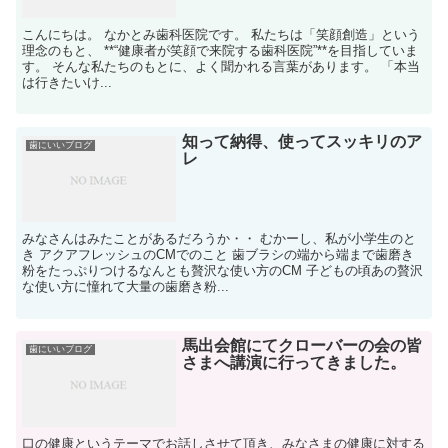
こんにちは。 なかとみ歯科医院です。 私たちは「笑顔創造」という
理念のもと、 **“健康者が笑顔で来院する歯科医院”**を目指していま
す。 そんな私たちのもとに、よく聞かれる言葉があります。 「本当
は行きたいけ...
知って納得、使ってスッキリのア
歯にいいブログ
レ
みなさんはみたことがあるだろうか・・ むかーし、私が小学生のと
き アクアフレッシュのCMでのこと 歯ブラシの端から端まで歯磨き
粉をたっぷりつけるなんとも贅沢な使い方のCM 子どもの頃あの贅沢
な使い方に憧れて大量の歯磨き粉...
馬出会館にてクローバーの会の皆
歯にいいブログ
さまへ講演に行ってきました。
口の健康というテーマでお話しさせて頂き、みなさまの健康に対する