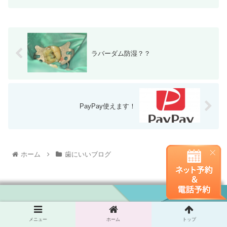
ラバーダム防湿？？
PayPay使えます！
ホーム
歯にいいブログ
Copyright © 2008-2026 nakatomi All Rights Reserved.
メニュー
ホーム
トップ